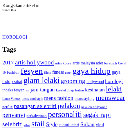
Kongsikan artikel ini
Share this...
HOROLOGI
Tags
artis hollywood
2017
artis malaysia
artis korea
atlet
bts
coach
Covid
fesyen
gaya hidup
gaya
fitness
Fashion
19
filem
gajet
glam lelaki
grooming
horologi
hidup sihat
hollywood
lelaki
jam tangan
kesihatan
indeks fesyen
kerabat diraja britain
isu
menswear
mens fashion
mens cool style
mens styling
Louis Vuitton
pelakon
pasangan selebriti
netflix
pelakon hollywood
personaliti
segak rapi
penyanyi
perkahwinan
stail
selebriti
Style
Sukan
viral
suami isteri
sihat