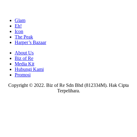
Glam
Eh!
Icon
The Peak
Harper’s Bazaar
About Us
Biz of Re
Media Kit
Hubungi Kami
Promosi
Copyright © 2022. Biz of Re Sdn Bhd (812334M). Hak Cipta
Terpelihara.