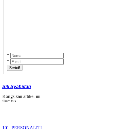
*
*
Sertai!
Siti Syahidah
Kongsikan artikel ini
Share this...
101
,
PERSONALITI