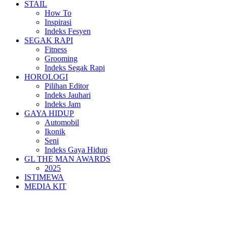
STAIL
How To
Inspirasi
Indeks Fesyen
SEGAK RAPI
Fitness
Grooming
Indeks Segak Rapi
HOROLOGI
Pilihan Editor
Indeks Jauhari
Indeks Jam
GAYA HIDUP
Automobil
Ikonik
Seni
Indeks Gaya Hidup
GL THE MAN AWARDS
2025
ISTIMEWA
MEDIA KIT