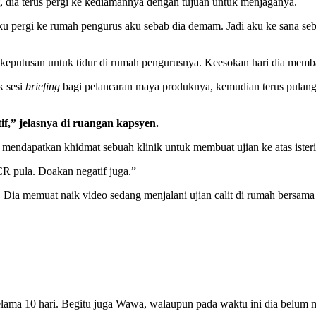
it, dia terus pergi ke kediamannya dengan tujuan untuk menjaganya.
ku pergi ke rumah pengurus aku sebab dia demam. Jadi aku ke sana seb
putusan untuk tidur di rumah pengurusnya. Keesokan hari dia memba
k sesi
briefing
bagi pelancaran maya produknya, kemudian terus pulang
f,” jelasnya di ruangan kapsyen.
erus mendapatkan khidmat sebuah klinik untuk membuat ujian ke atas ist
R pula. Doakan negatif juga.”
m. Dia memuat naik video sedang menjalani ujian calit di rumah bersa
elama 10 hari. Begitu juga Wawa, walaupun pada waktu ini dia belum m