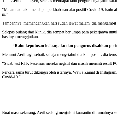
Tulis Aeril di kapsyen, selepas mendapat tahu pengurusnya jatuh sak
“Malam tadi aku mendapat perkhabaran aku positif Covid-19. Isnin a
ni.”
Tambahnya, memandangkan hari sudah lewat malam, dia mengambil ke
Selepas pulang dari klinik, dia sempat berjumpa para pekerjanya untu
hasilnya mengejutkan.
“Rabu keputusan keluar, aku dan pengurus disahkan positi
Menurut Aeril lagi, sebaik sahaja mengetahui dia kini positif, dia t
“Swab test RTK kesemua mereka negatif dan masih menanti result PC
Perkara sama turut dikongsi oleh isterinya, Wawa Zainal di Instagra
Covid-19.”
Buat masa sekarang, Aeril sedang menjalani kuarantin di rumahnya s