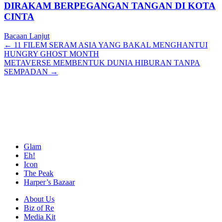
DIRAKAM BERPEGANGAN TANGAN DI KOTA
CINTA
Bacaan Lanjut
Posts
← 11 FILEM SERAM ASIA YANG BAKAL MENGHANTUI
HUNGRY GHOST MONTH
navigation
METAVERSE MEMBENTUK DUNIA HIBURAN TANPA
SEMPADAN →
Glam
Eh!
Icon
The Peak
Harper’s Bazaar
About Us
Biz of Re
Media Kit