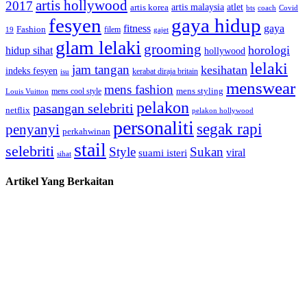
artis hollywood
2017
artis malaysia
artis korea
atlet
bts
coach
Covid
fesyen
gaya hidup
gaya
fitness
Fashion
19
filem
gajet
glam lelaki
grooming
horologi
hidup sihat
hollywood
lelaki
jam tangan
kesihatan
indeks fesyen
kerabat diraja britain
isu
menswear
mens fashion
mens cool style
mens styling
Louis Vuitton
pelakon
pasangan selebriti
netflix
pelakon hollywood
personaliti
segak rapi
penyanyi
perkahwinan
stail
selebriti
Style
Sukan
viral
suami isteri
sihat
Artikel Yang Berkaitan