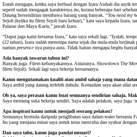
Entah mengapa, ketika saya berbual dengan Izara Aishah dia asyik ter
seperti sudah mengagak karakternya itu, kerana beberapa hari sebel
Datang bersendirian membawa barang yang banyak.
“You need my h
Sejoli (ketika itu filem Sejoli baru keluar),” kata saya kepada Izar
Palarae dan Maya Karin,” jawab Izara.
“Dapat juga kami bersama Izara,” kata saya sekali lagi. “Iyalah, temp
(22 tahun), Izara sudah menempa nama sejak dia mula-mula berjinak
namun
presence
nya punya aura. Tidak hairan mengapa begitu banyak
Ada banyak tawaran tahun ini?
Banyak juga. Filem kebanyakannya. Antaranya, Showdown The Movie, 
filem Sejoli). Sekali lagi saya bekerja bersamanya.
Kamu mengutamakan kualiti atau ambil sahaja yang mana data
Saya ambil yang datang terlebih dahulu. Kemudian saya akan nilai sen
Oh ya, saya perasan kamu buat semuanya sendirian sahaja. Mala
Saya memang suka bekerja sendiri. Saya adalah pelakon, saya juga ‘
Apa inspirasi kamu untuk menjadi seorang pelakon?
Semuanya bermula daripada penglibatan saya dalam teater bersama Fa
Itu yang menjana minat saya untuk terus mencuba dan syukur dengan
Dan saya tahu, kamu juga pandai menari?