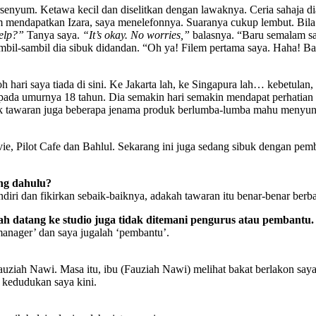
senyum. Ketawa kecil dan diselitkan dengan lawaknya. Ceria sahaja dia
um mendapatkan Izara, saya menelefonnya. Suaranya cukup lembut. Bila
elp?”
Tanya saya.
“It’s okay. No worries,”
balasnya. “Baru semalam sa
a, sambil-sambil dia sibuk didandan. “Oh ya! Filem pertama saya. Haha
oh hari saya tiada di sini. Ke Jakarta lah, ke Singapura lah… kebetulan
 pada umurnya 18 tahun. Dia semakin hari semakin mendapat perhatian
 tawaran juga beberapa jenama produk berlumba-lumba mahu menyuntin
Pilot Cafe dan Bahlul. Sekarang ini juga sedang sibuk dengan pembi
ng dahulu?
diri dan fikirkan sebaik-baiknya, adakah tawaran itu benar-benar berba
h datang ke studio juga tidak ditemani pengurus atau pembantu.
manager’ dan saya jugalah ‘pembantu’.
uziah Nawi. Masa itu, ibu (Fauziah Nawi) melihat bakat berlakon saya
 kedudukan saya kini.