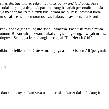
 hari itu.
She was so relax, no hanky panky and laid back.
Saya
 sudah berjumpa depan-depan, memang benarlah personaliti itu ada.
ya mendengar Izara ditemu bual dalam radio. Pasal promosi filem
! Baru sahaja selesai mempromosinya. Lakonan saya bersama Bront
, kan?
Thanks for having me dear,”
balasnya. Pada usia masih muda
 umum. Bukan sahaja kerana bakat yang seiring dengan wajah manis,
gnya. Sehingga Izara diangkat sebagai ‘The Next It Girl.’
kinan telefilem Toll Gate Asmara, juga arahan Osman Ali (pengarah
loi?
 dan dia menyarankan saya untuk teruskan karier dalam bidang ini.