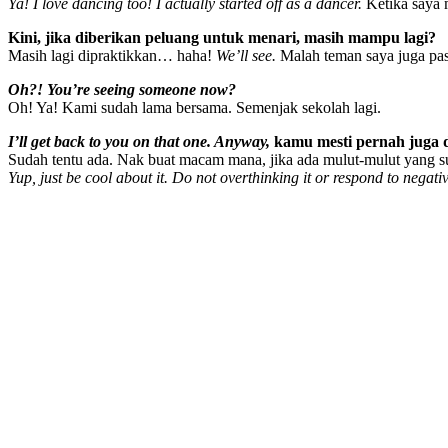
Ya! I love dancing too! I actually started off as a dancer.
Ketika saya m
Kini, jika diberikan peluang untuk menari, masih mampu lagi?
Masih lagi dipraktikkan… haha!
We’ll see.
Malah teman saya juga past
Oh?! You’re seeing someone now?
Oh! Ya! Kami sudah lama bersama. Semenjak sekolah lagi.
I’ll get back to you on that one. Anyway,
kamu mesti pernah juga di
Sudah tentu ada. Nak buat macam mana, jika ada mulut-mulut yang su
Yup, just be cool about it. Do not overthinking it or respond to negati