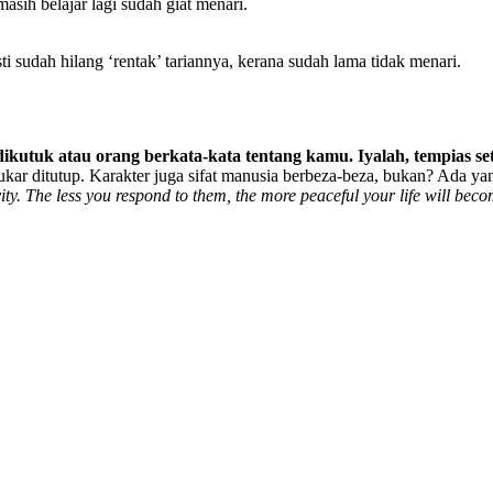
asih belajar lagi sudah giat menari.
i sudah hilang ‘rentak’ tariannya, kerana sudah lama tidak menari.
kutuk atau orang berkata-kata tentang kamu. Iyalah, tempias set
kar ditutup. Karakter juga sifat manusia berbeza-beza, bukan? Ada y
vity. The less you respond to them, the more peaceful your life will beco