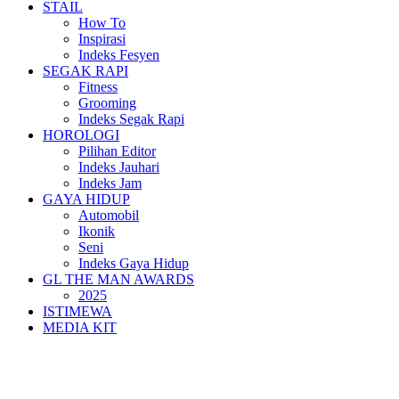
STAIL
How To
Inspirasi
Indeks Fesyen
SEGAK RAPI
Fitness
Grooming
Indeks Segak Rapi
HOROLOGI
Pilihan Editor
Indeks Jauhari
Indeks Jam
GAYA HIDUP
Automobil
Ikonik
Seni
Indeks Gaya Hidup
GL THE MAN AWARDS
2025
ISTIMEWA
MEDIA KIT